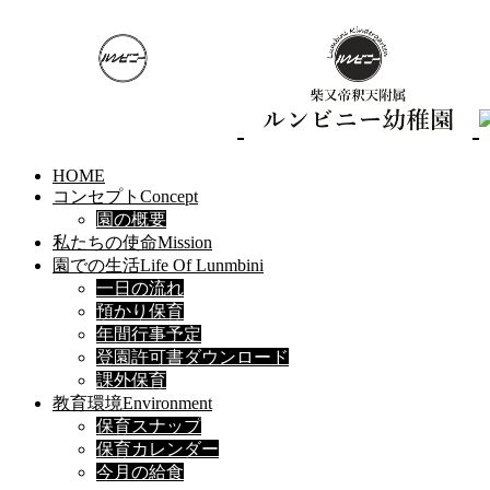
HOME
コンセプト
Concept
園の概要
私たちの使命
Mission
園での生活
Life Of Lunmbini
一日の流れ
預かり保育
年間行事予定
登園許可書ダウンロード
課外保育
教育環境
Environment
保育スナップ
保育カレンダー
今月の給食