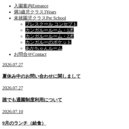
入園案内
Entrance
満3歳児クラス
3Years
未就園児クラス
Pre School
プレスクール コンセプト
カンガルールーム・1才
カンガルールーム・2才
カンガルーのポケット
あかちゃんルーム
お問合せ
Contact
2026.07.27
夏休み中のお問い合わせに関しまして
2026.07.27
誰でも通園制度利用について
2026.07.10
9月のランチ（給食）