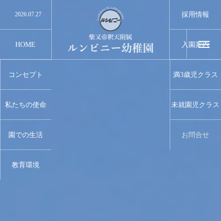
2026.07.27
夏休み中のお問い合わせに関しまして
採用情報
2026.07.27
誰でも通園制度利用について
2026.07.10
9月のランチ（給食）
2026.07.10
8月のランチ（給食）
2026.07.3
小学3.4.5年生のみなさんへ
HOME
入園案内
Entrance
コンセプト
満3歳児クラス
Concept
3Years
私たちの使命
未就園児クラス
Mission
Pre School
園での生活
お問合せ
Life Of Lunmbini
Contact
教育環境
Environment