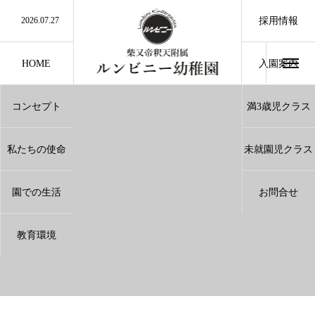
2026.07.27
夏休み中のお問い合わせに関しまして
採用情報
2026.07.27
誰でも通園制度利用について
2026.07.10
9月のランチ（給食）
2026.07.10
8月のランチ（給食）
2026.07.3
小学3.4.5年生のみなさんへ
HOME
入園案内
Entrance
コンセプト
満3歳児クラス
Concept
3Years
私たちの使命
未就園児クラス
Mission
Pre School
園での生活
お問合せ
Life Of Lunmbini
Contact
教育環境
Environment