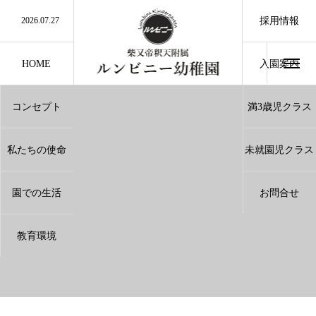
2026.07.27
夏休み中のお問い合わせに関しまして
採用情報
2026.07.27
誰でも通園制度利用について
2026.07.10
9月のランチ（給食）
2026.07.10
8月のランチ（給食）
2026.07.3
小学3.4.5年生のみなさんへ
HOME
入園案内
Entrance
コンセプト
満3歳児クラス
Concept
3Years
私たちの使命
未就園児クラス
Mission
Pre School
園での生活
お問合せ
Life Of Lunmbini
Contact
教育環境
Environment