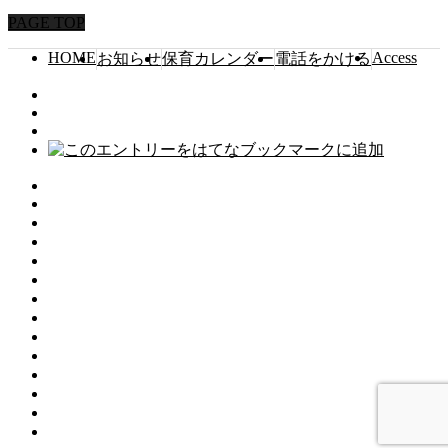
PAGE TOP
HOME
Access
お知らせ
保育カレンダー
電話をかける
HOME
コンセプト
園の概要
私たちの使命
園での生活
教育環境
登園許可書ダウンロード
保育カレンダー
今月の給食
満3歳児クラス
入園案内
プレスクール
お問合せ
リクルート