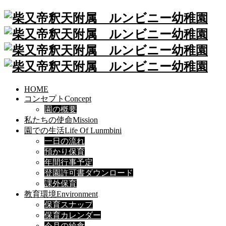
HOME
コンセプト
Concept
園の概要
私たちの使命
Mission
園での生活
Life Of Lunmbini
一日の流れ
預かり保育
年間行事予定
登園許可書ダウンロード
課外保育
教育環境
Environment
保育スナップ
保育カレンダー
今月の給食