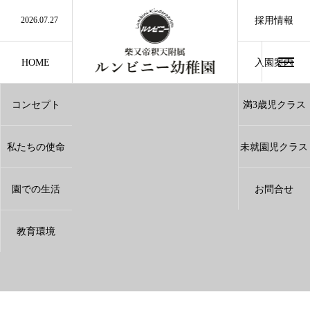
2026.07.27
夏休み中のお問い合わせに関しまして
採用情報
2026.07.27
誰でも通園制度利用について
2026.07.10
9月のランチ（給食）
2026.07.10
8月のランチ（給食）
2026.07.3
小学3.4.5年生のみなさんへ
HOME
入園案内
Entrance
コンセプト
満3歳児クラス
Concept
3Years
私たちの使命
未就園児クラス
Mission
Pre School
園での生活
お問合せ
Life Of Lunmbini
Contact
教育環境
Environment