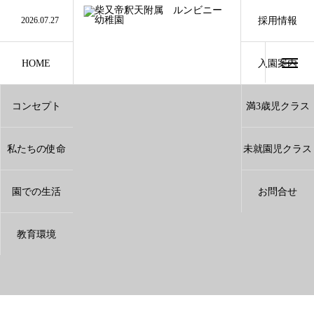
2026.07.27
夏休み中のお問い合わせに関しまして
採用情報
2026.07.27
誰でも通園制度利用について
2026.07.10
9月のランチ（給食）
2026.07.10
8月のランチ（給食）
2026.07.3
小学3.4.5年生のみなさんへ
HOME
入園案内
Entrance
コンセプト
満3歳児クラス
Concept
3Years
私たちの使命
未就園児クラス
Mission
Pre School
園での生活
お問合せ
Life Of Lunmbini
Contact
教育環境
Environment