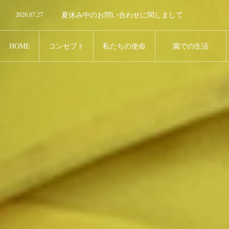
2026.07.27
夏休み中のお問い合わせに関しまして
2026.07.27
誰でも通園制度利用について
2026.07.10
9月のランチ（給食）
2026.07.10
8月のランチ（給食）
2026.07.3
小学3.4.5年生のみなさんへ
HOME
コンセプト
私たちの使命
園での生活
Concept
Mission
Life Of Lunmbini