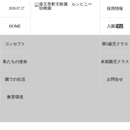
2026.07.27
夏休み中のお問い合わせに関しまして
採用情報
2026.07.27
誰でも通園制度利用について
2026.07.10
9月のランチ（給食）
2026.07.10
8月のランチ（給食）
2026.07.3
小学3.4.5年生のみなさんへ
HOME
入園案内
Entrance
コンセプト
満3歳児クラス
Concept
3Years
私たちの使命
未就園児クラス
Mission
Pre School
園での生活
お問合せ
Life Of Lunmbini
Contact
教育環境
Environment